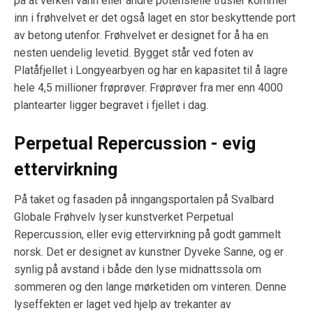
på at verken vann eller andre potensielle trusler kommer
inn i frøhvelvet er det også laget en stor beskyttende port
av betong utenfor. Frøhvelvet er designet for å ha en
nesten uendelig levetid. Bygget står ved foten av
Platåfjellet i Longyearbyen og har en kapasitet til å lagre
hele 4,5 millioner frøprøver. Frøprøver fra mer enn 4000
plantearter ligger begravet i fjellet i dag.
Perpetual Repercussion - evig
ettervirkning
På taket og fasaden på inngangsportalen på Svalbard
Globale Frøhvelv lyser kunstverket Perpetual
Repercussion, eller evig ettervirkning på godt gammelt
norsk. Det er designet av kunstner Dyveke Sanne, og er
synlig på avstand i både den lyse midnattssola om
sommeren og den lange mørketiden om vinteren. Denne
lyseffekten er laget ved hjelp av trekanter av